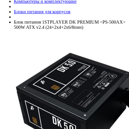
Компьютеры и комплектующие
Блоки питания для корпусов
Блок питания 1STPLAYER DK PREMIUM <PS-500AX>
500W ATX v2.4 (24+­2x4+­2x6/­8пин)