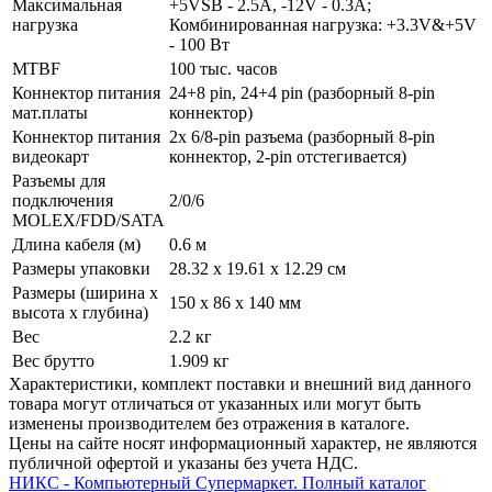
Максимальная
+5VSB - 2.5A, -12V - 0.3A;
нагрузка
Комбинированная нагрузка: +3.3V&+5V
- 100 Вт
MTBF
100 тыс. часов
Коннектор питания
24+8 pin, 24+4 pin (разборный 8-pin
мат.платы
коннектор)
Коннектор питания
2x 6/­8-pin разъема (разборный 8-pin
видеокарт
коннектор, 2-pin отстегивается)
Разъемы для
подключения
2/­0/­6
MOLEX/FDD/SATA
Длина кабеля (м)
0.6 м
Размеры упаковки
28.32 x 19.61 x 12.29 см
Размеры (ширина х
150 x 86 x 140 мм
высота х глубина)
Вес
2.2 кг
Вес брутто
1.909 кг
Xарактеристики, комплект поставки и внешний вид данного
товара могут отличаться от указанных или могут быть
изменены производителем без отражения в каталоге.
Цены на сайте носят информационный характер, не являются
публичной офертой и указаны без учета НДС.
НИКС - Компьютерный Cупермаркет. Полный каталог