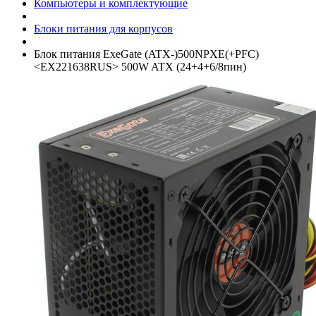
Компьютеры и комплектующие
Блоки питания для корпусов
Блок питания ExeGate (ATX-)500NPXE(+­PFC)
<EX221638RUS> 500W ATX (24+­4+­6/­8пин)