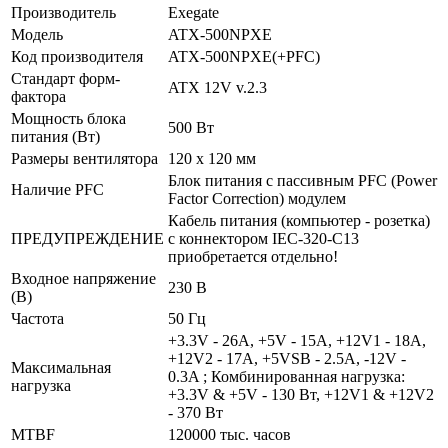
Производитель
Exegate
Модель
ATX-500NPXE
Код производителя
ATX-500NPXE(+PFC)
Стандарт форм-
ATX 12V v.2.3
фактора
Мощность блока
500 Вт
питания (Вт)
Размеры вентилятора
120 x 120 мм
Блок питания с пассивным PFC (Power
Наличие PFC
Factor Correction) модулем
Кабель питания (компьютер - розетка)
ПРЕДУПРЕЖДЕНИЕ
с коннектором IEC-320-C13
приобретается отдельно!
Входное напряжение
230 В
(В)
Частота
50 Гц
+3.3V - 26A, +5V - 15A, +12V1 - 18A,
+12V2 - 17A, +5VSB - 2.5A, -12V -
Максимальная
0.3A ; Комбинированная нагрузка:
нагрузка
+3.3V & +5V - 130 Вт, +12V1 & +12V2
- 370 Вт
MTBF
120000 тыс. часов