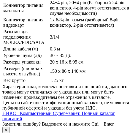
24+4 pin, 20+4 pin (Разборный 24-pin
Коннектор питания
коннектор. 4-pin могут отстегиваться в
мат.платы
случае необходимости)
Коннектор питания
1x 6/­8-pin разъем (разборный 8-pin
видеокарт
коннектор, 2-pin отстегивается)
Разъемы для
подключения
3/­1/­4
MOLEX/FDD/SATA
Длина кабеля (м)
0.3 м
Уровень шума (дБ)
30 ~ 35 Дб
Размеры упаковки
20 x 16 x 8.95 см
Размеры (ширина х
150 x 86 x 140 мм
высота х глубина)
Вес брутто
1.25 кг
Xарактеристики, комплект поставки и внешний вид данного
товара могут отличаться от указанных или могут быть
изменены производителем без отражения в каталоге.
Цены на сайте носят информационный характер, не являются
публичной офертой и указаны без учета НДС.
НИКС - Компьютерный Cупермаркет. Полный каталог
описаний
Заметили ошибку? Выделите её и нажмите Ctrl + Enter
×