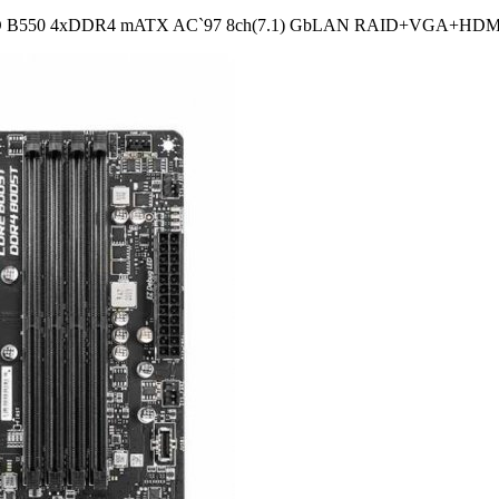
 B550 4xDDR4 mATX AC`97 8ch(7.1) GbLAN RAID+­VGA+­HDM