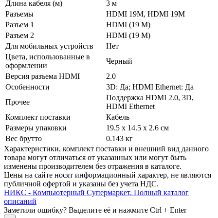
Длина кабеля (м)
3 м
Разъемы
HDMI 19M, HDMI 19M
Разъем 1
HDMI (19 M)
Разъем 2
HDMI (19 M)
Для мобильных устройств
Нет
Цвета, использованные в
Черный
оформлении
Версия разъема HDMI
2.0
Особенности
3D: Да; HDMI Ethernet: Да
Поддержка HDMI 2.0, 3D,
Прочее
HDMI Ethernet
Комплект поставки
Кабель
Размеры упаковки
19.5 x 14.5 x 2.6 см
Вес брутто
0.143 кг
Xарактеристики, комплект поставки и внешний вид данного
товара могут отличаться от указанных или могут быть
изменены производителем без отражения в каталоге.
Цены на сайте носят информационный характер, не являются
публичной офертой и указаны без учета НДС.
НИКС - Компьютерный Cупермаркет. Полный каталог
описаний
Заметили ошибку? Выделите её и нажмите Ctrl + Enter