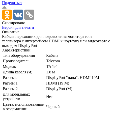
Поделиться
Скопировано
Версия для печати
Описание
Кабель-переходник для подключения монитора или
телевизора с интерфейсом HDMI к ноутбуку или видеокарте с
выходом DisplayPort
Характеристики
Тип оборудования
Кабель
Производитель
Telecom
Модель
TA494
Длина кабеля (м)
1.8 м
Разъемы
DisplayPort "папа", HDMI 19M
Разъем 1
HDMI (19 M)
Разъем 2
DisplayPort (M)
Для мобильных
Нет
устройств
Цвета, использованные
Черный
в оформлении