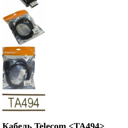
Кабель Telecom <TA494>