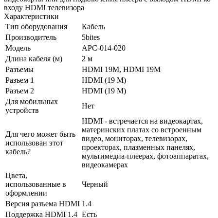
входу HDMI телевизора
Характеристики
Тип оборудования
Кабель
Производитель
5bites
Модель
APC-014-020
Длина кабеля (м)
2 м
Разъемы
HDMI 19M, HDMI 19M
Разъем 1
HDMI (19 M)
Разъем 2
HDMI (19 M)
Для мобильных
Нет
устройств
HDMI - встречается на видеокартах,
материнских платах со встроенным
Для чего может быть
видео, мониторах, телевизорах,
использован этот
проекторах, плазменных панелях,
кабель?
мультимедиа-плеерах, фотоаппаратах,
видеокамерах
Цвета,
использованные в
Черный
оформлении
Версия разъема HDMI
1.4
Поддержка HDMI 1.4
Есть