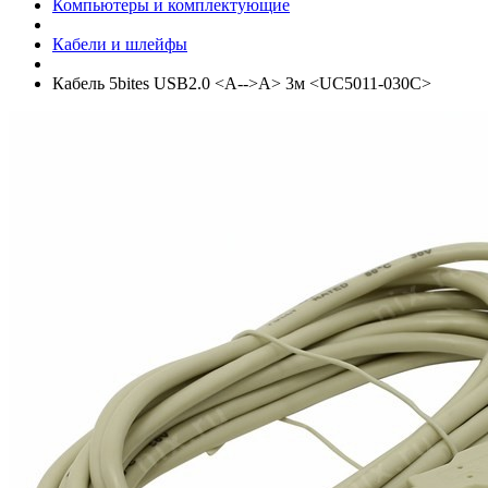
Компьютеры и комплектующие
Кабели и шлейфы
Кабель 5bites USB2.0 <A-->A> 3м <UC5011-030C>