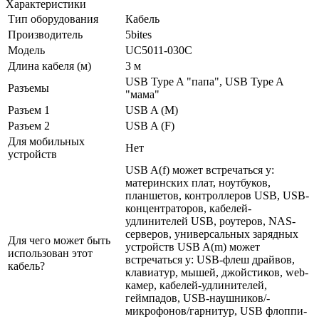
Характеристики
Тип оборудования
Кабель
Производитель
5bites
Модель
UC5011-030C
Длина кабеля (м)
3 м
USB Type A "папа", USB Type A
Разъемы
"мама"
Разъем 1
USB A (M)
Разъем 2
USB A (F)
Для мобильных
Нет
устройств
USB A(f) может встречаться у:
материнских плат, ноутбуков,
планшетов, контроллеров USB, USB-
концентраторов, кабелей-
удлинителей USB, роутеров, NAS-
серверов, универсальных зарядных
Для чего может быть
устройств USB A(m) может
использован этот
встречаться у: USB-флеш драйвов,
кабель?
клавиатур, мышей, джойстиков, web-
камер, кабелей-удлинителей,
геймпадов, USB-наушников/­
микрофонов/­гарнитур, USB флоппи-