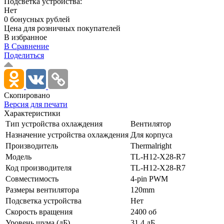
Подсветка устройства:
Нет
0 бонусных рублей
Цена для розничных покупателей
В избранное
В Сравнение
Поделиться
Скопировано
Версия для печати
Характеристики
Тип устройства охлаждения
Вентилятор
Назначение устройства охлаждения
Для корпуса
Производитель
Thermalright
Модель
TL-H12-X28-R7
Код производителя
TL-H12-X28-R7
Совместимость
4-pin PWM
Размеры вентилятора
120mm
Подсветка устройства
Нет
Скорость вращения
2400 об
Уровень шума (дБ)
31.4 дБ