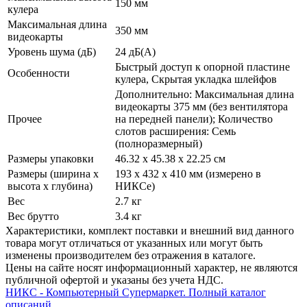
150 мм
кулера
Максимальная длина
350 мм
видеокарты
Уровень шума (дБ)
24 дБ(А)
Быстрый доступ к опорной пластине
Особенности
кулера, Скрытая укладка шлейфов
Дополнительно: Максимальная длина
видеокарты 375 мм (без вентилятора
Прочее
на передней панели); Количество
слотов расширения: Семь
(полноразмерный)
Размеры упаковки
46.32 x 45.38 x 22.25 см
Размеры (ширина х
193 x 432 x 410 мм (измерено в
высота х глубина)
НИКСе)
Вес
2.7 кг
Вес брутто
3.4 кг
Xарактеристики, комплект поставки и внешний вид данного
товара могут отличаться от указанных или могут быть
изменены производителем без отражения в каталоге.
Цены на сайте носят информационный характер, не являются
публичной офертой и указаны без учета НДС.
НИКС - Компьютерный Cупермаркет. Полный каталог
описаний