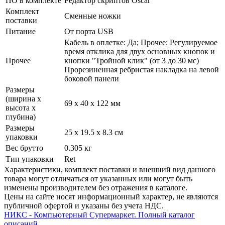
ПО в комплекте
Редактор скриптов Oscar
Комплект
Сменные ножки
поставки
Питание
От порта USB
Кабель в оплетке: Да; Прочее: Регулируемое
время отклика для двух основных кнопок и
Прочее
кнопки "Тройной клик" (от 3 до 30 мс)
Прорезиненная ребристая накладка на левой
боковой панели
Размеры
(ширина х
69 x 40 x 122 мм
высота х
глубина)
Размеры
25 x 19.5 x 8.3 см
упаковки
Вес брутто
0.305 кг
Тип упаковки
Ret
Xарактеристики, комплект поставки и внешний вид данного
товара могут отличаться от указанных или могут быть
изменены производителем без отражения в каталоге.
Цены на сайте носят информационный характер, не являются
публичной офертой и указаны без учета НДС.
НИКС - Компьютерный Cупермаркет. Полный каталог
описаний