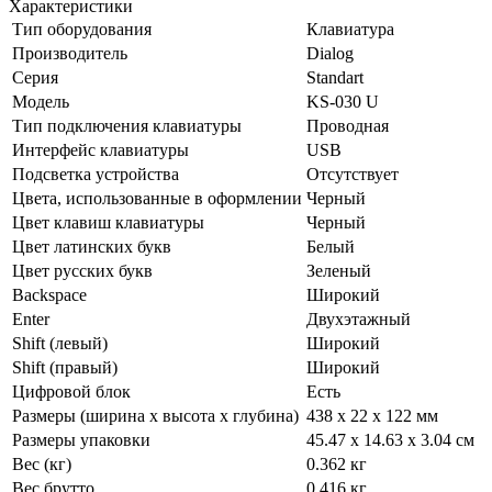
Характеристики
Тип оборудования
Клавиатура
Производитель
Dialog
Серия
Standart
Модель
KS-030 U
Тип подключения клавиатуры
Проводная
Интерфейс клавиатуры
USB
Подсветка устройства
Отсутствует
Цвета, использованные в оформлении
Черный
Цвет клавиш клавиатуры
Черный
Цвет латинских букв
Белый
Цвет русских букв
Зеленый
Backspace
Широкий
Enter
Двухэтажный
Shift (левый)
Широкий
Shift (правый)
Широкий
Цифровой блок
Есть
Размеры (ширина х высота х глубина)
438 x 22 x 122 мм
Размеры упаковки
45.47 x 14.63 x 3.04 см
Вес (кг)
0.362 кг
Вес брутто
0.416 кг