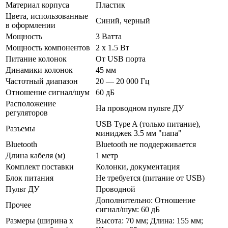
Материал корпуса
Пластик
Цвета, использованные
Синий, черный
в оформлении
Мощность
3 Ватта
Мощность компонентов
2 x 1.5 Вт
Питание колонок
От USB порта
Динамики колонок
45 мм
Частотный диапазон
20 — 20 000 Гц
Отношение сигнал/шум
60 дБ
Расположение
На проводном пульте ДУ
регуляторов
USB Type A (только питание),
Разъемы
миниджек 3.5 мм "папа"
Bluetooth
Bluetooth не поддерживается
Длина кабеля (м)
1 метр
Комплект поставки
Колонки, документация
Блок питания
Не требуется (питание от USB)
Пульт ДУ
Проводной
Дополнительно: Отношение
Прочее
сигнал/­шум: 60 дБ
Размеры (ширина х
Высота: 70 мм; Длина: 155 мм;