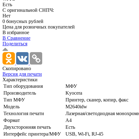
Есть
С оригинальной СНПЧ:
Нет
0 бонусных рублей
Цена для розничных покупателей
В избранное
В Сравнение
Поделиться
Скопировано
Версия для печати
Характеристики
Тип оборудования
МФУ
Производитель
Kyocera
Тип МФУ
Принтер, сканер, копир, факс
Модель
M2640idw
Технология печати
Лазерная/­светодиодная монохром
Формат
A4
Двухсторонняя печать
Есть
Интерфейс принтера/МФУ
USB, Wi-Fi, RJ-45