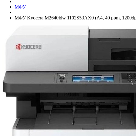
МФУ
МФУ Kyocera M2640idw 1102S53AX0 (А4, 40 ppm, 1200dpi,