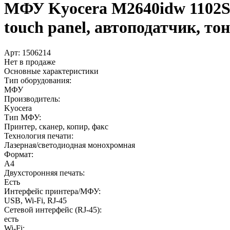
МФУ Kyocera M2640idw 1102S53
touch panel, автоподатчик, т
Арт:
1506214
Нет в продаже
Основные характеристики
Тип оборудования:
МФУ
Производитель:
Kyocera
Тип МФУ:
Принтер, сканер, копир, факс
Технология печати:
Лазерная/светодиодная монохромная
Формат:
A4
Двухсторонняя печать:
Есть
Интерфейс принтера/МФУ:
USB, Wi-Fi, RJ-45
Сетевой интерфейс (RJ-45):
есть
Wi-Fi: