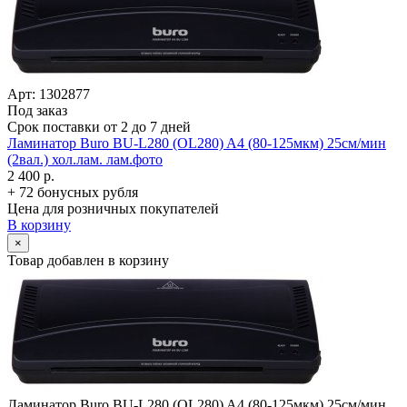
Арт: 1302877
Под заказ
Срок поставки от 2 до 7 дней
Ламинатор Buro BU-L280 (OL280) A4 (80-125мкм) 25см/­мин
(2вал.) хол.лам. лам.фото
2 400 р.
+ 72 бонусных рубля
Цена для розничных покупателей
В корзину
×
Товар добавлен в корзину
Ламинатор Buro BU-L280 (OL280) A4 (80-125мкм) 25см/­мин