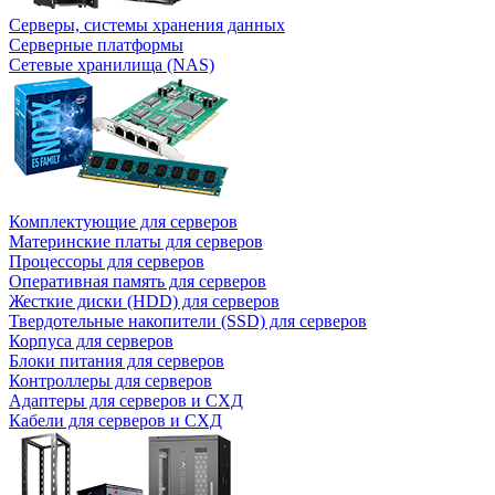
Серверы, системы хранения данных
Серверные платформы
Сетевые хранилища (NAS)
Комплектующие для серверов
Материнские платы для серверов
Процессоры для серверов
Оперативная память для серверов
Жесткие диски (HDD) для серверов
Твердотельные накопители (SSD) для серверов
Корпуса для серверов
Блоки питания для серверов
Контроллеры для серверов
Адаптеры для серверов и СХД
Кабели для серверов и СХД