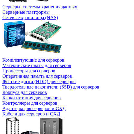
Серверы, системы хранения данных
Серверные платформы
Сетевые хранилища (NAS)
Комплектующие для серверов
Материнские платы для серверов
Процессоры для серверов
Оперативная память для серверов
Жесткие диски (HDD) для серверов
Твердотельные накопители (SSD) для серверов
Корпуса для серверов
Блоки питания для серверов
Контроллеры для серверов
Адаптеры для серверов и СХД
Кабели для серверов и СХД