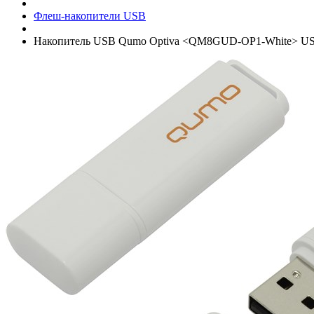
Флеш-накопители USB
Накопитель USB Qumo Optiva <QM8GUD-OP1-White> USB2