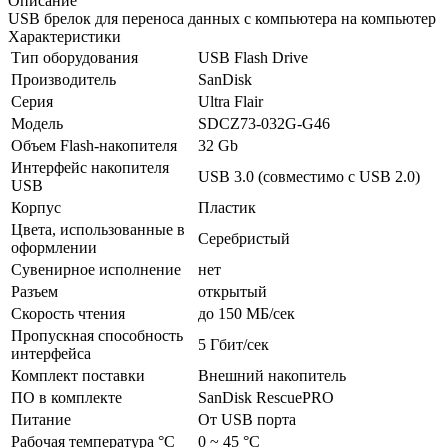
Описание
USB брелок для переноса данных с компьютера на компьютер
Характеристики
Тип оборудования
USB Flash Drive
Производитель
SanDisk
Серия
Ultra Flair
Модель
SDCZ73-032G-G46
Объем Flash-накопителя
32 Gb
Интерфейс накопителя
USB 3.0 (совместимо с USB 2.0)
USB
Корпус
Пластик
Цвета, использованные в
Серебристый
оформлении
Сувенирное исполнение
нет
Разъем
открытый
Скорость чтения
до 150 МБ/­сек
Пропускная способность
5 Гбит/­сек
интерфейса
Комплект поставки
Внешний накопитель
ПО в комплекте
SanDisk RescuePRO
Питание
От USB порта
Рабочая температура °С
0 ~ 45 °C