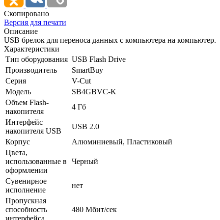
Скопировано
Версия для печати
Описание
USB брелок для переноса данных с компьютера на компьютер.
Характеристики
Тип оборудования
USB Flash Drive
Производитель
SmartBuy
Серия
V-Cut
Модель
SB4GBVC-K
Объем Flash-
4 Гб
накопителя
Интерфейс
USB 2.0
накопителя USB
Корпус
Алюминиевый, Пластиковый
Цвета,
использованные в
Черный
оформлении
Сувенирное
нет
исполнение
Пропускная
способность
480 Мбит/­сек
интерфейса