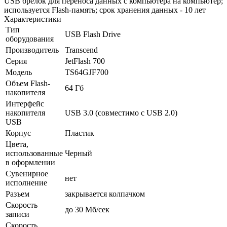
USB брелок для переноса данных с компьютера на компьютер;
используется Flash-память; срок хранения данных - 10 лет
Характеристики
Тип
USB Flash Drive
оборудования
Производитель
Transcend
Серия
JetFlash 700
Модель
TS64GJF700
Объем Flash-
64 Гб
накопителя
Интерфейс
накопителя
USB 3.0 (совместимо с USB 2.0)
USB
Корпус
Пластик
Цвета,
использованные
Черный
в оформлении
Сувенирное
нет
исполнение
Разъем
закрывается колпачком
Скорость
до 30 Мб/­сек
записи
Скорость