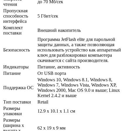
до 70 Мб/­сек
чтения
Пропускная
способность
5 Гбит/­сек
интерфейса
Комплект
Внешний накопитель
поставки
Программа JetFlash elite для парольной
защиты данных, а также позволяющая
Безопасность
использовать устройство как аппаратный
ключ для разблокировки компьютера
скачивается с сайта производителя.
Индикаторы
Питание, активность
Питание
От USB порта
Windows 10, Windows 8.1, Windows 8,
Windows 7, Windows Vista, Windows XP,
Поддержка ОС
Windows 2000, Mac OS 9.0 и выше; Linux
Kernel 2.4.2 и выше
Тип поставки
Retail
Размеры
12.9 x 10.1 x 1.1 см
упаковки
Размеры
(ширина х
62 x 19 x 9 мм
высота х