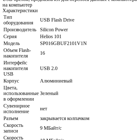
на компьютер
Характеристики
Тип
USB Flash Drive
оборудования
Производитель
Silicon Power
Серия
Helios 101
Модель
SP016GBUF2101V1N
Объем Flash-
16
накопителя
Интерфейс
накопителя
USB 2.0
USB
Корпус
Алюминиевый
Цвета,
использованные
Зеленый
в оформлении
Сувенирное
нет
исполнение
Разъем
закрывается колпачком
Скорость
9 МБайт/­с
записи
Скорость