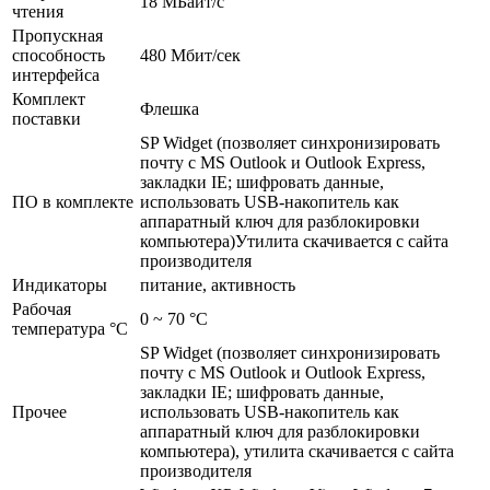
18 МБайт/­с
чтения
Пропускная
способность
480 Мбит/­сек
интерфейса
Комплект
Флешка
поставки
SP Widget (позволяет синхронизировать
почту с MS Outlook и Outlook Express,
закладки IE; шифровать данные,
ПО в комплекте
использовать USB-накопитель как
аппаратный ключ для разблокировки
компьютера)Утилита скачивается с сайта
производителя
Индикаторы
питание, активность
Рабочая
0 ~ 70 °C
температура °С
SP Widget (позволяет синхронизировать
почту с MS Outlook и Outlook Express,
закладки IE; шифровать данные,
Прочее
использовать USB-накопитель как
аппаратный ключ для разблокировки
компьютера), утилита скачивается с сайта
производителя