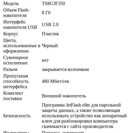
Модель
TS8GJF350
Объем Flash-
8 Гб
накопителя
Интерфейс
USB 2.0
накопителя USB
Корпус
Пластик
Цвета,
использованные в
Черный
оформлении
Сувенирное
нет
исполнение
Разъем
закрывается колпачком
Пропускная
способность
480 Мбит/­сек
интерфейса
Комплект
Внешний накопитель
поставки
Программа JetFlash elite для парольной
защиты данных, а также позволяющая
Безопасность
использовать устройство как аппаратный
ключ для разблокировки компьютера
скачивается с сайта производителя.
Индикаторы
Питание, активность