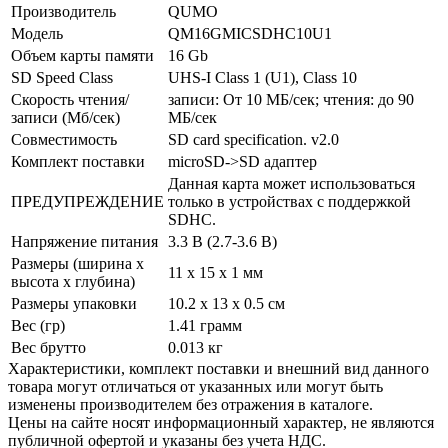
Производитель
QUMO
Модель
QM16GMICSDHC10U1
Объем карты памяти
16 Gb
SD Speed Class
UHS-I Class 1 (U1), Class 10
Скорость чтения/
записи: От 10 МБ/­сек; чтения: до 90
записи (Мб/сек)
МБ/­сек
Совместимость
SD card specification. v2.0
Комплект поставки
microSD->SD адаптер
Данная карта может использоваться
ПРЕДУПРЕЖДЕНИЕ
только в устройствах с поддержкой
SDHC.
Напряжение питания
3.3 В (2.7-3.6 В)
Размеры (ширина х
11 x 15 x 1 мм
высота х глубина)
Размеры упаковки
10.2 x 13 x 0.5 см
Вес (гр)
1.41 грамм
Вес брутто
0.013 кг
Xарактеристики, комплект поставки и внешний вид данного
товара могут отличаться от указанных или могут быть
изменены производителем без отражения в каталоге.
Цены на сайте носят информационный характер, не являются
публичной офертой и указаны без учета НДС.