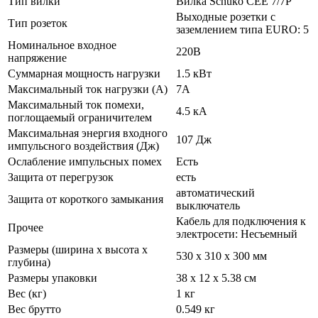
Тип вилки
Вилка Schuko CEE 7/­7P
Выходные розетки с
Тип розеток
заземлением типа EURO: 5
Номинальное входное
220В
напряжение
Суммарная мощность нагрузки
1.5 кВт
Максимальный ток нагрузки (А)
7А
Максимальный ток помехи,
4.5 кА
поглощаемый ограничителем
Максимальная энергия входного
107 Дж
импульсного воздействия (Дж)
Ослабление импульсных помех
Есть
Защита от перегрузок
есть
автоматический
Защита от короткого замыкания
выключатель
Кабель для подключения к
Прочее
электросети: Несъемный
Размеры (ширина х высота х
530 х 310 х 300 мм
глубина)
Размеры упаковки
38 x 12 x 5.38 см
Вес (кг)
1 кг
Вес брутто
0.549 кг