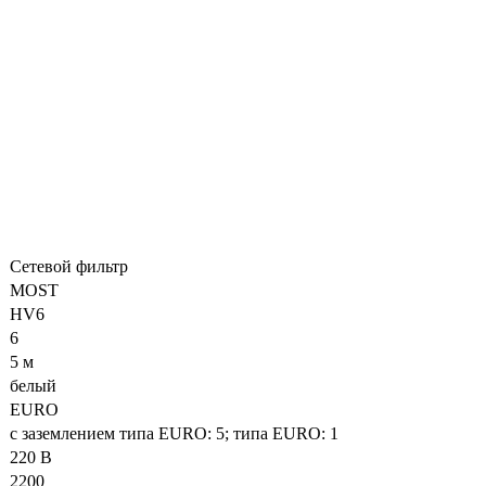
Сетевой фильтр
MOST
HV6
6
5 м
белый
EURO
с заземлением типа EURO: 5; типа EURO: 1
220 В
2200