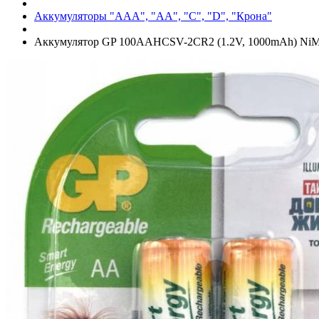
Аккумуляторы "AAA", "AA", "C", "D", "Крона"
Аккумулятор GP 100AAHCSV-2CR2 (1.2V, 1000mAh) NiMh