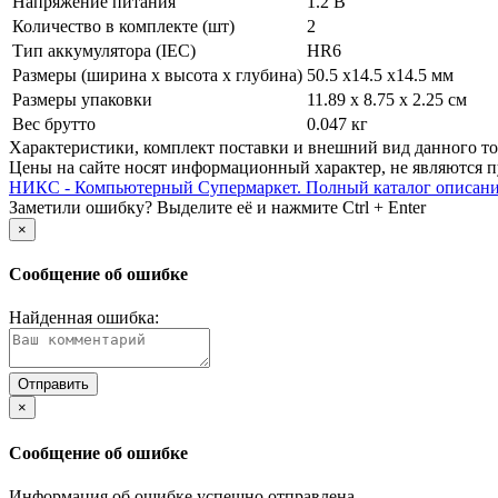
Напряжение питания
1.2 В
Количество в комплекте (шт)
2
Тип аккумулятора (IEC)
HR6
Размеры (ширина х высота х глубина)
50.5 x14.5 x14.5 мм
Размеры упаковки
11.89 x 8.75 x 2.25 см
Вес брутто
0.047 кг
Xарактеристики, комплект поставки и внешний вид данного тов
Цены на сайте носят информационный характер, не являются п
НИКС - Компьютерный Cупермаркет. Полный каталог описан
Заметили ошибку? Выделите её и нажмите Ctrl + Enter
×
Сообщение об ошибке
Найденная ошибка:
×
Сообщение об ошибке
Информация об ошибке успешно отправлена