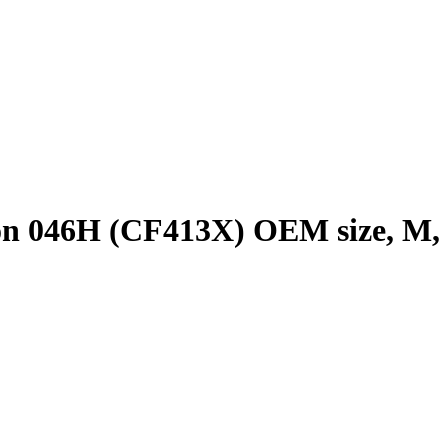
n 046H (CF413X) OEM size, M,