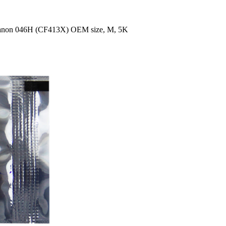
anon 046H (CF413X) OEM size, M, 5K