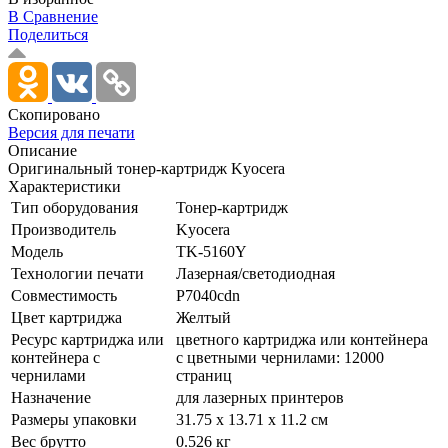
В Сравнение
Поделиться
Скопировано
Версия для печати
Описание
Оригинальный тонер-картридж Kyocera
Характеристики
Тип оборудования
Тонер-картридж
Производитель
Kyocera
Модель
TK-5160Y
Технологии печати
Лазерная/­светодиодная
Совместимость
P7040cdn
Цвет картриджа
Желтый
Ресурс картриджа или
цветного картриджа или контейнера
контейнера с
с цветными чернилами: 12000
чернилами
страниц
Назначение
для лазерных принтеров
Размеры упаковки
31.75 x 13.71 x 11.2 см
Вес брутто
0.526 кг