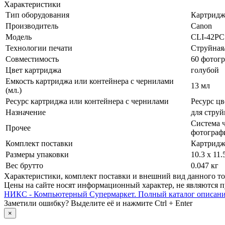
Характеристики
Тип оборудования
Картридж
Производитель
Canon
Модель
CLI-42PC
Технологии печати
Струйная/
Совместимость
60 фотог
Цвет картриджа
голубой
Емкость картриджа или контейнера c чернилами
13 мл
(мл.)
Ресурс картриджа или контейнера с чернилами
Ресурс цв
Назначение
для стру
Система ч
Прочее
фотограф
Комплект поставки
Картрид
Размеры упаковки
10.3 x 11.
Вес брутто
0.047 кг
Xарактеристики, комплект поставки и внешний вид данного тов
Цены на сайте носят информационный характер, не являются п
НИКС - Компьютерный Cупермаркет. Полный каталог описан
Заметили ошибку? Выделите её и нажмите Ctrl + Enter
×