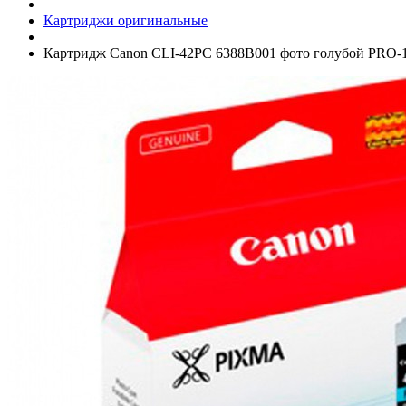
Картриджи оригинальные
Картридж Canon CLI-42PC 6388B001 фото голубой PRO-10