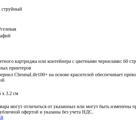
 струйный
­гелевая
рафий
етного картриджа или контейнера с цветными чернилами: 60 ст
йных принтеров
ернил ChromaLife100+ на основе красителей обеспечивает прев
ий
ж
5 x 3.2 см
ара могут отличаться от указанных или могут быть изменены пр
убличной офертой и указаны без учета НДС.
ий