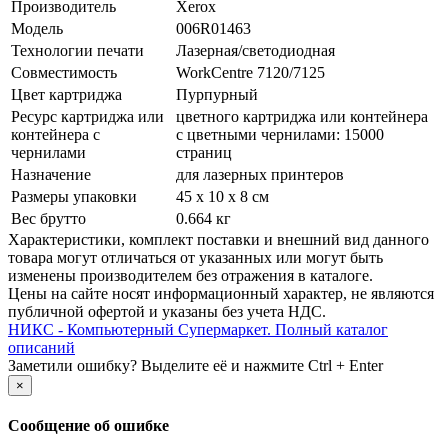
Производитель
Xerox
Модель
006R01463
Технологии печати
Лазерная/­светодиодная
Совместимость
WorkCentre 7120/­7125
Цвет картриджа
Пурпурный
Ресурс картриджа или
цветного картриджа или контейнера
контейнера с
с цветными чернилами: 15000
чернилами
страниц
Назначение
для лазерных принтеров
Размеры упаковки
45 x 10 x 8 см
Вес брутто
0.664 кг
Xарактеристики, комплект поставки и внешний вид данного
товара могут отличаться от указанных или могут быть
изменены производителем без отражения в каталоге.
Цены на сайте носят информационный характер, не являются
публичной офертой и указаны без учета НДС.
НИКС - Компьютерный Cупермаркет. Полный каталог
описаний
Заметили ошибку? Выделите её и нажмите Ctrl + Enter
×
Сообщение об ошибке