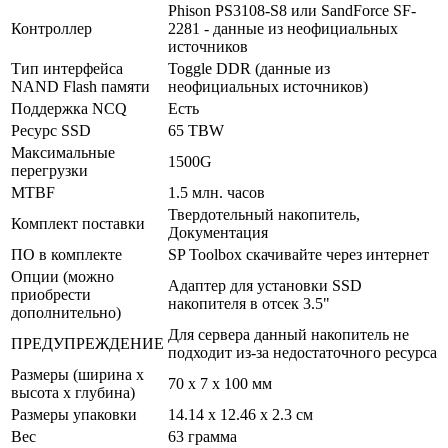
Phison PS3108-S8 или SandForce SF-
Контроллер
2281 - данные из неофициальных
источников
Тип интерфейса
Toggle DDR (данные из
NAND Flash памяти
неофициальных источников)
Поддержка NCQ
Есть
Ресурс SSD
65 TBW
Максимальные
1500G
перегрузки
MTBF
1.5 млн. часов
Твердотельный накопитель,
Комплект поставки
Документация
ПО в комплекте
SP Toolbox скачивайте через интернет
Опции (можно
Адаптер для установки SSD
приобрести
накопителя в отсек 3.5"
дополнительно)
Для сервера данный накопитель не
ПРЕДУПРЕЖДЕНИЕ
подходит из-за недостаточного ресурса
Размеры (ширина х
70 x 7 x 100 мм
высота х глубина)
Размеры упаковки
14.14 x 12.46 x 2.3 см
Вес
63 грамма