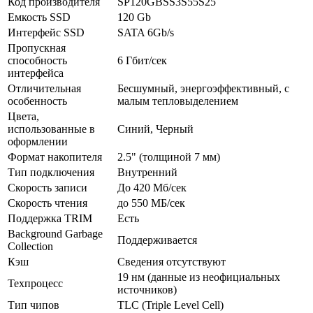
Код производителя
SP120GBSS3S55S25
Емкость SSD
120 Gb
Интерфейс SSD
SATA 6Gb/­s
Пропускная
способность
6 Гбит/­сек
интерфейса
Отличительная
Бесшумный, энергоэффективный, с
особенность
малым тепловыделением
Цвета,
использованные в
Синий, Черный
оформлении
Формат накопителя
2.5" (толщиной 7 мм)
Тип подключения
Внутренний
Скорость записи
До 420 Мб/­сек
Скорость чтения
до 550 МБ/­сек
Поддержка TRIM
Есть
Background Garbage
Поддерживается
Collection
Кэш
Сведения отсутствуют
19 нм (данные из неофициальных
Техпроцесс
источников)
Тип чипов
TLC (Triple Level Cell)